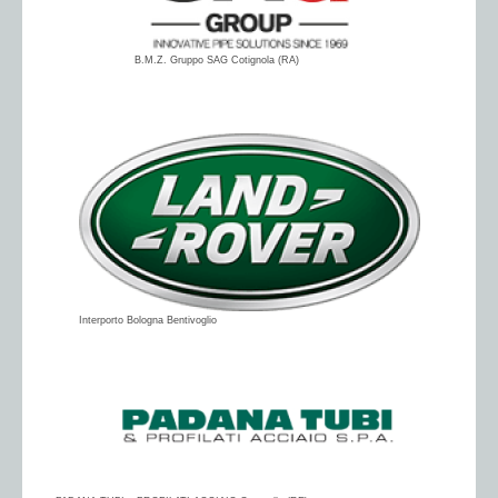
B.M.Z. Gruppo SAG Cotignola (RA)
Interporto Bologna Bentivoglio