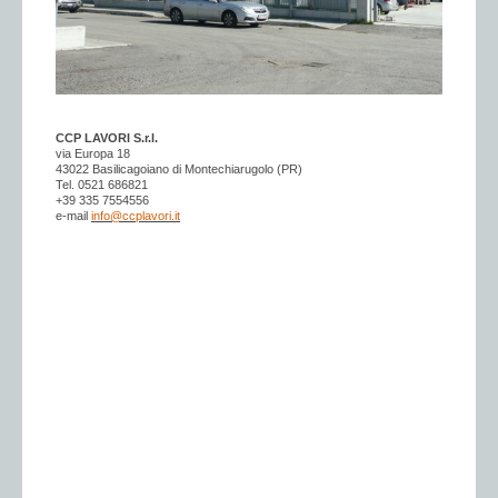
CCP LAVORI S.r.l.
via Europa 18
43022 Basilicagoiano di Montechiarugolo (PR)
Tel. 0521 686821
+39 335 7554556
e-mail
info@ccplavori.it