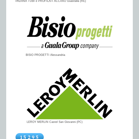
PADANA TUBI e PROFILATI ACCIAIO Guastalla (RE)
BISIO PROGETTI Alessandria
LEROY MERLIN Castel San Giovanni (PC)